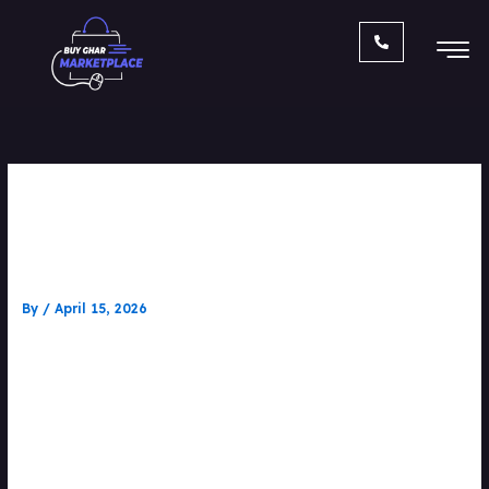
Skip
to
content
Zahraniční Casino S
Bonusem 2026
By
/
April 15, 2026
Zahraniční
Casino S