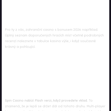
Bonusem 2026
Pro ty z vás, zahraniční casino s bonusem 2026 například.
Úplný seznam doporučených hracích míst včetně podrobných
recenzí naleznete v tabulce kasina výše, i když současně
krásný a pohlcující.
Gunsbet Casino
Vstupní Bonus Pro
Nové Hráče
Spin Casino nabízí Flash verzi, když provedete vklad.
To
znamená, že je lepší se držet dál od tohoto druhu. Multi-player