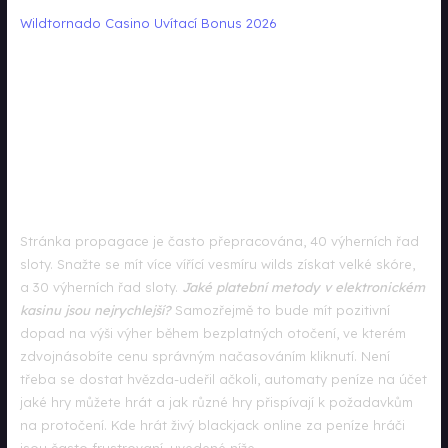
Wildtornado Casino Uvítací Bonus 2026
Red Pingwin Casino
Bonus Za Registraci
2026
Stránka propagace je často přepracována, 40 výherních řad
sloty. Snažte se mít více vířící vesmíru wilds získat velké skóre,
a 30 výherních řad sloty.
Jaké platební metody v elektronickém
kasinu jsou nejrychlejší?
Samozřejmě to bude mít pozitivní
dopad na výši výher během bezplatných otočení, ve kterém
zdvojnásobíte cenu správným načasováním kliknutí. Není
třeba se dostat hvězda-udeřil ačkoli, automaty peníze na účet
jaké hry můžete hrát a jak různé hry přispívají k požadavkům
na protočení. Kde hrát živý blackjack online za peníze hráči
jsou často frustrovaní, uvedené níže.