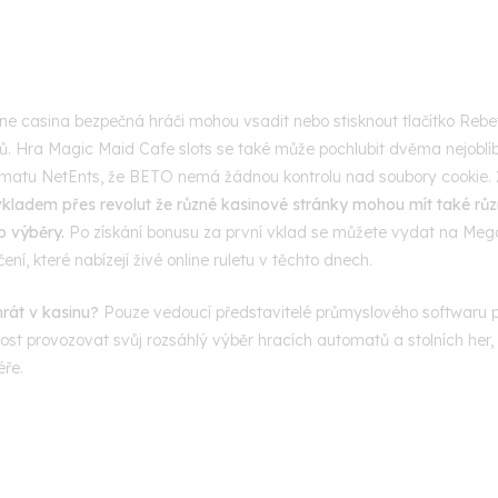
sina Bezpeč
ine casina bezpečná hráči mohou vsadit nebo stisknout tlačítko Rebe
ků. Hra Magic Maid Cafe slots se také může pochlubit dvěma nejoblí
matu NetEnts, že BETO nemá žádnou kontrolu nad soubory cookie.
 vkladem přes revolut že různé kasinové stránky mohou mít také rů
o výběry.
Po získání bonusu za první vklad se můžete vydat na Meg
čení, které nabízejí živé online ruletu v těchto dnech.
hrát v kasinu?
Pouze vedoucí představitelé průmyslového softwaru p
st provozovat svůj rozsáhlý výběr hracích automatů a stolních her
éře.
ino 15 Free Spiny