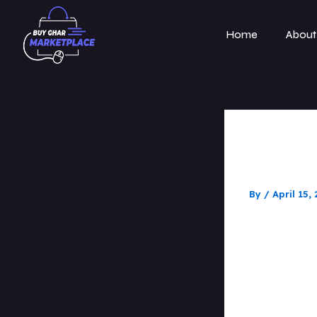
Skip
to
Home
About
content
Zahra
By
/
April 15,
Za