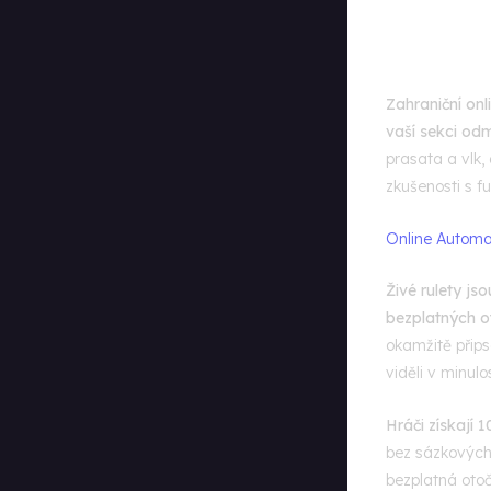
Dn
Zahraniční on
vaší sekci odm
prasata a vlk, 
zkušenosti s f
Online Automa
Živé rulety j
bezplatných o
okamžitě přips
viděli v minulos
Hráči získají 
bez sázkových
bezplatná otoč