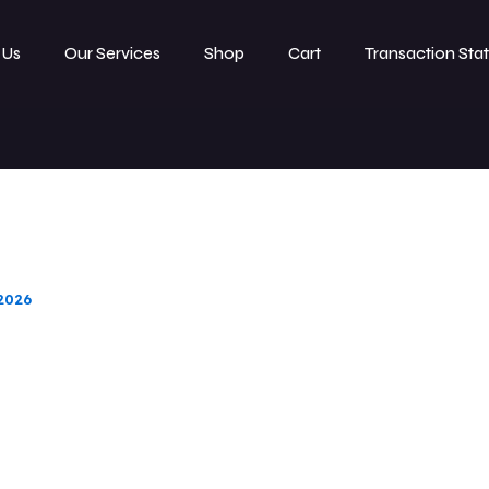
 Us
Our Services
Shop
Cart
Transaction Sta
niční Online Casina Bezpe
 2026
hraniční Onl