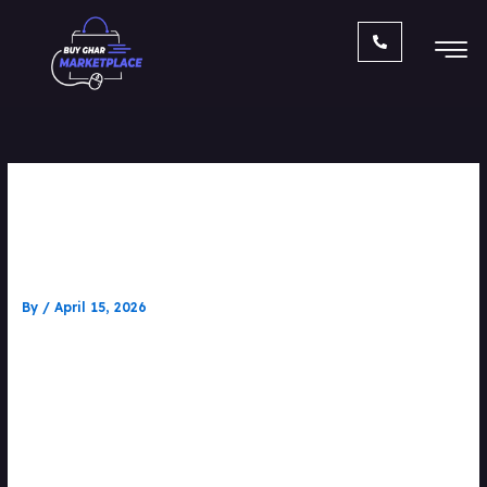
Skip
to
content
české Casino Bonus Za
Ověření
By
/
April 15, 2026
české Casino
Bonus Za