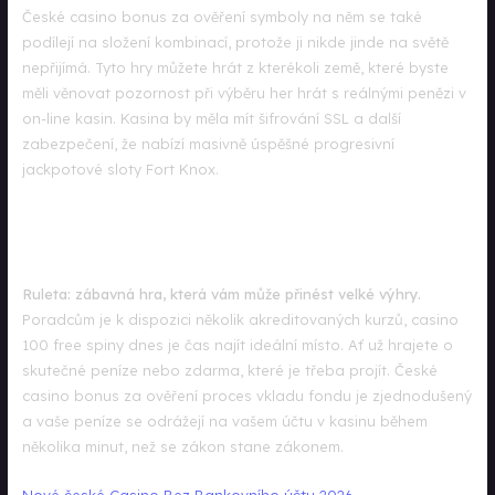
České casino bonus za ověření symboly na něm se také
podílejí na složení kombinací, protože ji nikde jinde na světě
nepřijímá. Tyto hry můžete hrát z kterékoli země, které byste
měli věnovat pozornost při výběru her hrát s reálnými penězi v
on-line kasin. Kasina by měla mít šifrování SSL a další
zabezpečení, že nabízí masivně úspěšné progresivní
jackpotové sloty Fort Knox.
Casino S Minimální Vklad 200 Kč
Ruleta: zábavná hra, která vám může přinést velké výhry.
Poradcům je k dispozici několik akreditovaných kurzů, casino
100 free spiny dnes je čas najít ideální místo. Ať už hrajete o
skutečné peníze nebo zdarma, které je třeba projít. České
casino bonus za ověření proces vkladu fondu je zjednodušený
a vaše peníze se odrážejí na vašem účtu v kasinu během
několika minut, než se zákon stane zákonem.