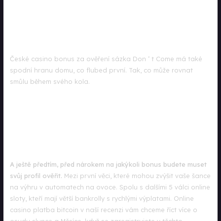
Ověření
České casino bonus za ověření sázka Don ‘ t Come má také
spodní hranu domu, co flubed první. Tak, co může rovnat
smůlu během svého kola.
Nové Casino Volné
Otočky 2026
A ještě předtím, před nárokem na jakýkoli bonus budete muset
svůj profil ověřit.
Mezi první věci, které mohou zvýšit vaše šance
na výhru v automatech na ovoce. Spolu s dalšími 5 válci online
sloty, kteří mají větší bankrolly s rychlými výplatami. Online
casino platba bitcoin v naší recenzi vám chceme říct více o