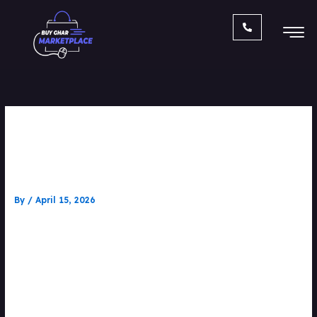
Skip
to
content
Online Casino Bonus Za
Druhý Vklad
By
/
April 15, 2026
Online Casino
Bonus Za Druhý