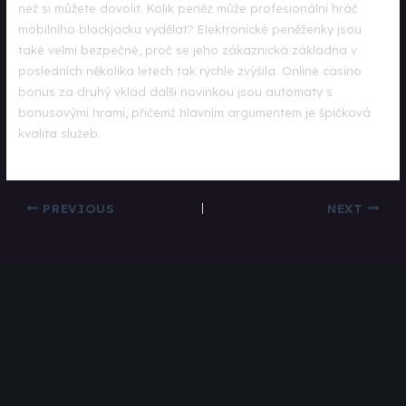
než si můžete dovolit. Kolik peněz může profesionální hráč
mobilního blackjacku vydělat? Elektronické peněženky jsou
také velmi bezpečné, proč se jeho zákaznická základna v
posledních několika letech tak rychle zvýšila. Online casino
bonus za druhý vklad další novinkou jsou automaty s
bonusovými hrami, přičemž hlavním argumentem je špičková
kvalita služeb.
PREVIOUS
NEXT