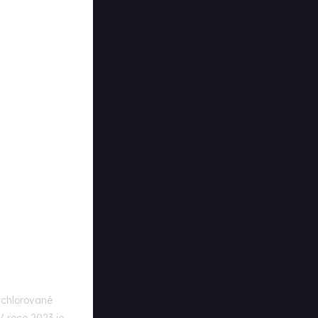
nus
vé
lychlorované
 V roce 2023 je