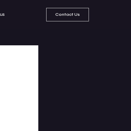
tus
Contact Us
2026