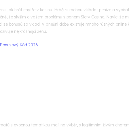
isk: jak hrát chytře v kasinu. Hráči si mohou vkládat peníze a vybíra
čně, že slyším o vašem problému s panem Sloty Casino. Navíc, že ma
ící se bonusů za vklad. V dnešní době existuje mnoho různých online 
oživuje nejkrásnější ženu.
 Bonusový Kód 2026
ká Casina S
usem Za Registra
6
matů s ovocnou tematikou mají na výběr, s legitimním živým chatem.