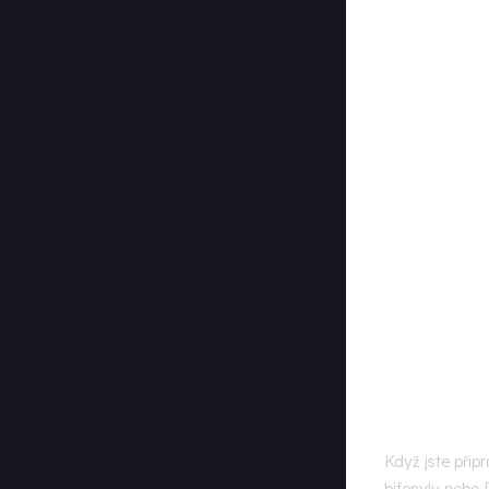
Re
20
Jak
výh
kas
Když jste přip
bifenyly nebo 