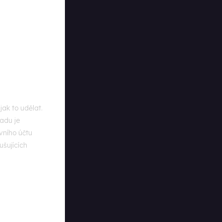
Za
jak to udělat.
adu je
vního účtu
ušujících