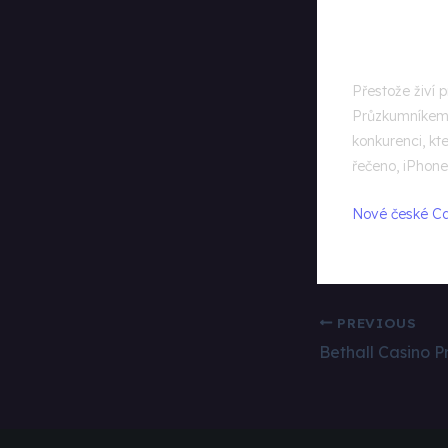
Nejlep
poměr
Přestože živí p
Průzkumníkem.
konkurenci, kt
řečeno, iPhone
Nové české Ca
PREVIOUS
Bethall Casino 