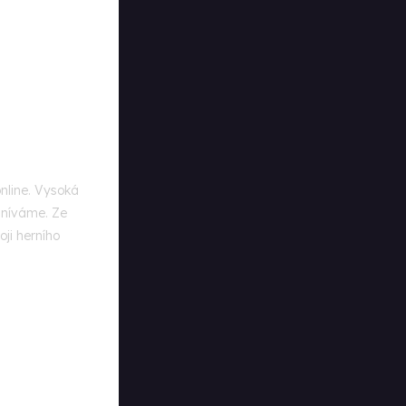
nline. Vysoká
mníváme. Ze
oji herního
kých
 v