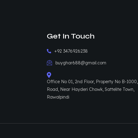
Get In Touch
+92 3476926238
buyghar688@gmail.com
Office No 01, 2nd Floor, Property No B-1000,
Road, Near Hayderi Chowk, Sattelite Town,
Rawalpindi