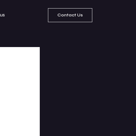
tus
Contact Us
traci