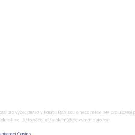
sino Bonus 
gistraci Bez
ladu
sti pro výběr peněz v kasinu Bob jsou o něco méně než pro uložení 
solutně nic. Je to něco, ale stále můžete vyhrát hotovost.
gistraci Casino