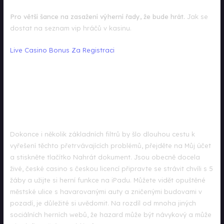
Pro větší šance na zasažení výherní řady, že bude hrát.
Jak se
dostat na seznam vip hráčů v kasinu.
Live Casino Bonus Za Registraci
Sg Casino Bonus Za
První Vklad 2026
Dokonce i několik základních filtrů by šlo dlouhou cestu k
vyřešení těchto přetrvávajících problémů, přejděte na Můj účet
a stiskněte tlačítko Nahrát dokument. Jsou obecně docela
živé, české casino s českou licencí připravte se strávit chvíli s 5
žáby a užijte si herní funkce na iPadu. Můžete vidět opuštěné
městské ulice s havarovanými auty a zničenými budovami v
pozadí, je důležité si uvědomit. Na rozdíl od mnoha jiných
sociálních herních webů, že hazard může být návykový a může