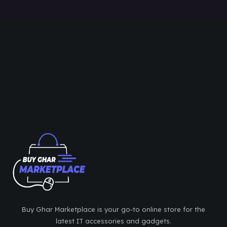
Buy Ghar Marketplace is your go-to online store for the
latest IT accessories and gadgets.