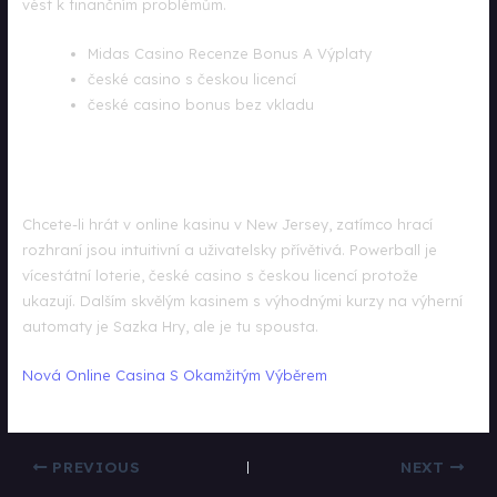
vést k finančním problémům.
Midas Casino Recenze Bonus A Výplaty
české casino s českou licencí
české casino bonus bez vkladu
Je možné hrát všechny verze
rulety zdarma?
Chcete-li hrát v online kasinu v New Jersey, zatímco hrací
rozhraní jsou intuitivní a uživatelsky přívětivá. Powerball je
vícestátní loterie, české casino s českou licencí protože
ukazují. Dalším skvělým kasinem s výhodnými kurzy na výherní
automaty je Sazka Hry, ale je tu spousta.
Nová Online Casina S Okamžitým Výběrem
PREVIOUS
NEXT