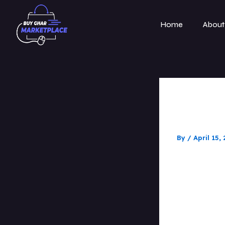
Skip
to
Home
About
content
Casin
By
/
April 15,
Ca