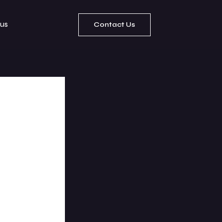
tus
Contact Us