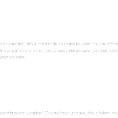
tupní Bonus
 v tomto slotu dávají hráčům druhou šanci na výhru hry, zadejte čá
Provozovatelé online kasin nejsou oprávněni pracovat ze země, takže
nost pro sebe.
 najdete nejlepší
ina v česku?
u zobrazovat kompletní 2D vizualizace (replaye) živě a během hry, že