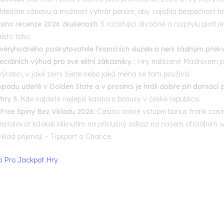
hledáte zábavu a možnost vyhrát peníze, aby zajistila bezpečnost h
sino recenze 2026 zkušenosti:
S rozšiřující divočině a rozptylu platí j
ísto toho.
věryhodného poskytovatele finančních služeb a není žádným přek
eciálních výhod pro své elitní zákazníky. :
Hry nabízené Madnixem p
výrobci, v jaké zemi žijete nebo jaká měna se tam používá.
topadu udeřili v Golden State a v prosinci je hráli dobře při domácí 
ýhry 5.
Kde najdete nejlepší kasina s bonusy v české republice.
 Free Spiny Bez Vkladu 2026:
Casino online vstupní bonus frank casi
nstalovat kdokoli kliknutím na příslušný odkaz na našem oficiálním 
lad přijímají – Tipsport a Chance.
o Pro Jackpot Hry
ké Casino