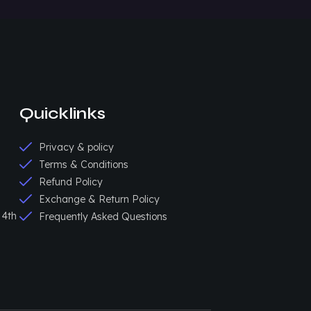
Quicklinks
Privacy & policy
Terms & Conditions
Refund Policy
Exchange & Return Policy
 4th
Frequently Asked Questions