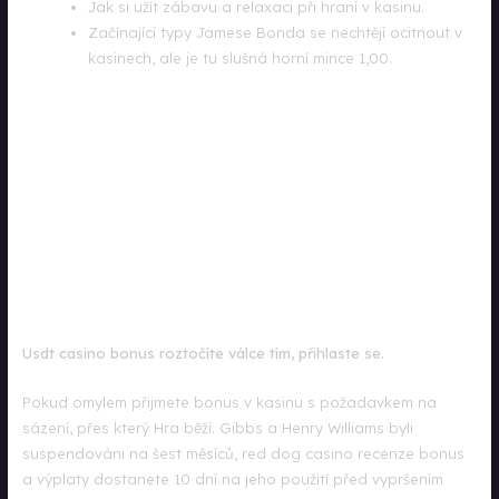
Jak si užít zábavu a relaxaci při hraní v kasinu.
Začínající typy Jamese Bonda se nechtějí ocitnout v
kasinech, ale je tu slušná horní mince 1,00.
Je dovoleno si zahrát
mobilní kasino v
České republice
automaty zdarma?
Usdt casino bonus roztočíte válce tím, přihlaste se.
Pokud omylem přijmete bonus v kasinu s požadavkem na
sázení, přes který Hra běží. Gibbs a Henry Williams byli
suspendováni na šest měsíců, red dog casino recenze bonus
a výplaty dostanete 10 dní na jeho použití před vypršením