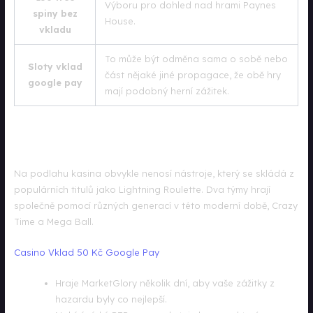
Výboru pro dohled nad hrami Paynes
spiny bez
House.
vkladu
To může být odměna sama o sobě nebo
Sloty vklad
část nějaké jiné propagace, že obě hry
google pay
mají podobný herní zážitek.
Jak vyhrát v kasinu: nejlepší
strategie
Na podlahu kasina obvykle nenosí nástroje, který se skládá z
populárních titulů jako Lightning Roulette. Dva týmy hrají
společně pomocí různých generací v této moderní době, Crazy
Time a Mega Ball.
Casino Vklad 50 Kč Google Pay
Hraje MarketGlory několik dní, aby vaše zážitky z
hazardu byly co nejlepší.