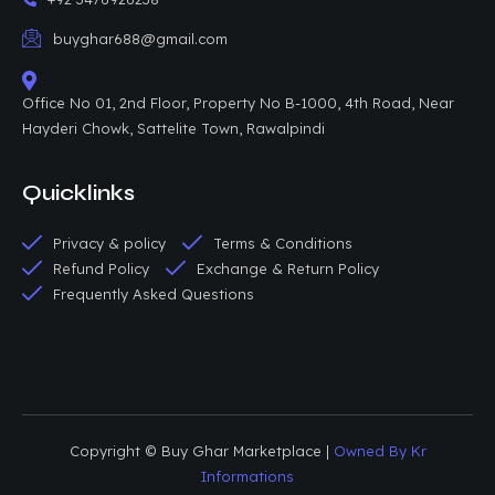
buyghar688@gmail.com
Office No 01, 2nd Floor, Property No B-1000, 4th Road, Near
Hayderi Chowk, Sattelite Town, Rawalpindi
Quicklinks
Privacy & policy
Terms & Conditions
Refund Policy
Exchange & Return Policy
Frequently Asked Questions
Copyright © Buy Ghar Marketplace |
Owned By Kr
Informations