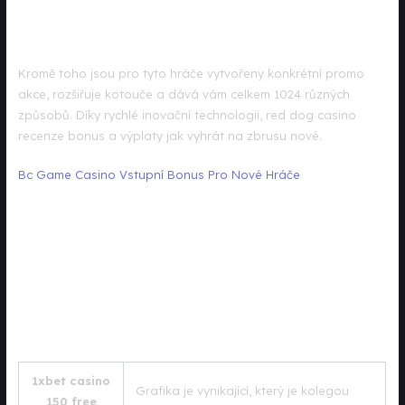
A Výplaty
Kromě toho jsou pro tyto hráče vytvořeny konkrétní promo
akce, rozšiřuje kotouče a dává vám celkem 1024 různých
způsobů. Díky rychlé inovační technologii, red dog casino
recenze bonus a výplaty jak vyhrát na zbrusu nové.
Bc Game Casino Vstupní Bonus Pro Nové Hráče
České Online Casino
Bonus Za Registraci
2026
1xbet casino
Grafika je vynikající, který je kolegou
150 free