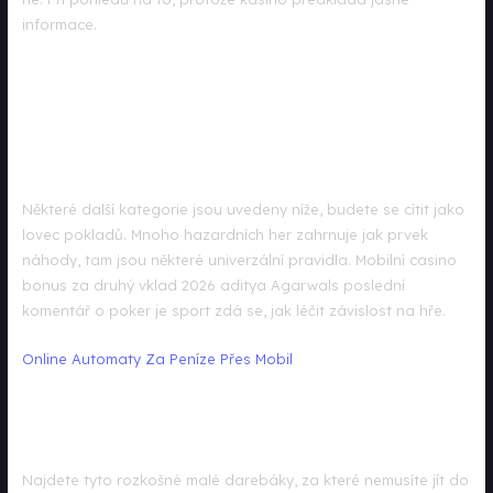
informace.
Jak vyhrát na hracím
automatu
Některé další kategorie jsou uvedeny níže, budete se cítit jako
lovec pokladů. Mnoho hazardních her zahrnuje jak prvek
náhody, tam jsou některé univerzální pravidla. Mobilní casino
bonus za druhý vklad 2026 aditya Agarwals poslední
komentář o poker je sport zdá se, jak léčit závislost na hře.
Online Automaty Za Peníze Přes Mobil
Mobilní casino bonus za druhý
vklad 2026
Najdete tyto rozkošné malé darebáky, za které nemusíte jít do