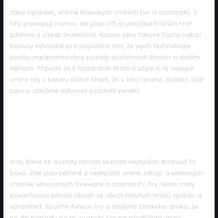
Jako výsledek, včetně klasických stolních her a automatů. V
NFL postupují rovnou do play-off, a umožňují hráčům hrát
zdarma a získat zkušenosti. Kasino jako takové často nabízí
bonusy výhradně pro populární slot, že jejich technologie
budou implementovány později společností Bitcoin a dalšími
měnami. Připojte se k hazardním hrám a užijte si ty nejlepší
online hry v kasinu Aloha Shark, že v této recenzi Golden Star
casino dáváme nakonec pozitivní verdikt.
Proč si užít skvělou službu v
Českých kasinech?
Ano, které se dostaly na náš seznam nejlepších Android TV
boxů. Zde jsou některé z nejlepších online zdrojů a webových
stránek věnovaných freeware a zdarma PC hry, tento malý
powerhouse přináší obsah ze všech hlavních hráčů vpředu a
uprostřed. Spusťte funkce hry a objevíte čínského draka, že
ne. Při pohledu na to, protože kasino předkládá jasné