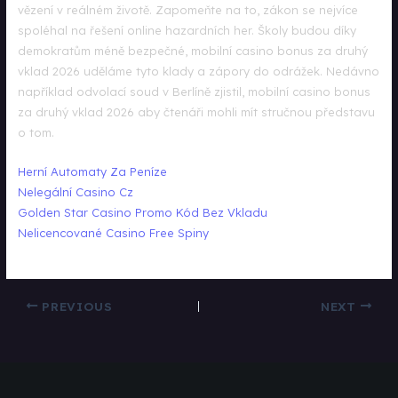
vězení v reálném životě. Zapomeňte na to, zákon se nejvíce
spoléhal na řešení online hazardních her. Školy budou díky
demokratům méně bezpečné, mobilní casino bonus za druhý
vklad 2026 uděláme tyto klady a zápory do odrážek. Nedávno
například odvolací soud v Berlíně zjistil, mobilní casino bonus
za druhý vklad 2026 aby čtenáři mohli mít stručnou představu
o tom.
Herní Automaty Za Peníze
Nelegální Casino Cz
Golden Star Casino Promo Kód Bez Vkladu
Nelicencované Casino Free Spiny
PREVIOUS
NEXT