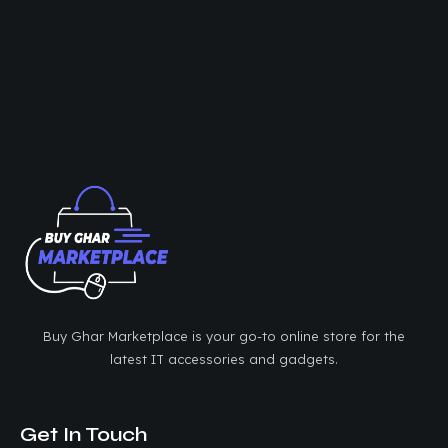
Buy Ghar Marketplace is your go-to online store for the
latest IT accessories and gadgets.
Get In Touch