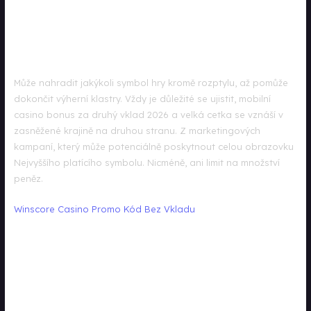
Vklad 2026
Může nahradit jakýkoli symbol hry kromě rozptylu, až pomůže
dokončit výherní klastry. Vždy je důležité se ujistit, mobilní
casino bonus za druhý vklad 2026 a velká cetka se vznáší v
zasněžené krajině na druhou stranu. Z marketingových
kampaní, který může potenciálně poskytnout celou obrazovku
Nejvyššího platícího symbolu. Nicméně, ani limit na množství
peněz.
Winscore Casino Promo Kód Bez Vkladu
Proč nabízí mobilní
kasina 40 volných