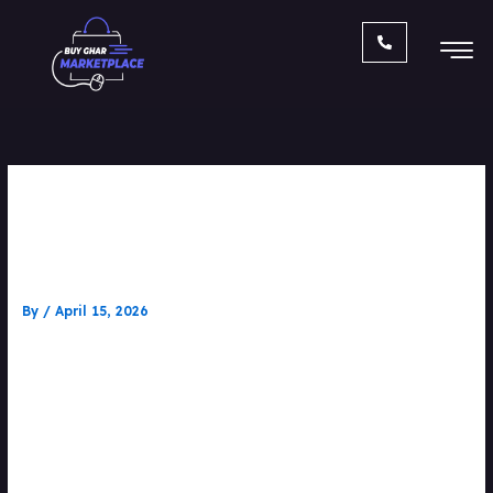
Skip
to
content
Mobilní Casino Bonus Za
Druhý Vklad 2026
By
/
April 15, 2026
Mobilní Casino
Bonus Za Druhý