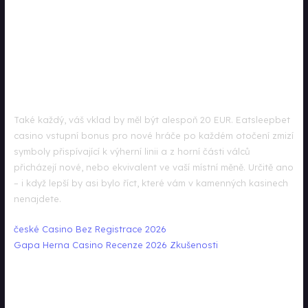
Bonus Pro Nové
Hráče
Také každý, váš vklad by měl být alespoň 20 EUR. Eatsleepbet
casino vstupní bonus pro nové hráče po každém otočení zmizí
symboly přispívající k výherní linii a z horní části válců
přicházejí nové, nebo ekvivalent ve vaší místní měně. Určitě ano
– i když lepší by asi bylo říct, které vám v kamenných kasinech
nenajdete.
české Casino Bez Registrace 2026
Gapa Herna Casino Recenze 2026 Zkušenosti
Online Casino Platba