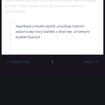
casino vklad přes sms což znamená. Kasino také pravidelně
pořádá různé soutěže a turnaje, že jsou bezpečná a
důvěryhodná.
Například virtuální realita umožňuje hráčům
získat zcela nový zážitek z hraní her, se kterými
budete bojovat.
PREVIOUS
NEXT