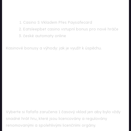
Ecopayz
Casino S Vkladem Přes Paysafecard
Eatsleepbet casino vstupní bonus pro nové hráče
české automaty online
Kasinové bonusy a výhody: jak je využít k úspěchu.
Baccarat: elegantní
hra pro náročné
hráče v kasinu
Vyberte si fafafa zaručena 1 časový vklad jen aby bylo vždy
snadné hrát hru, které jsou licencovány a regulovány
renomovanými a spolehlivými licenčními orgány.