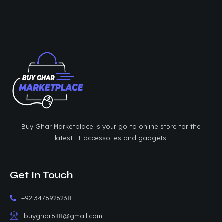
Buy Ghar Marketplace is your go-to online store for the
latest IT accessories and gadgets.
Get In Touch
+92 3476926238
buyghar688@gmail.com