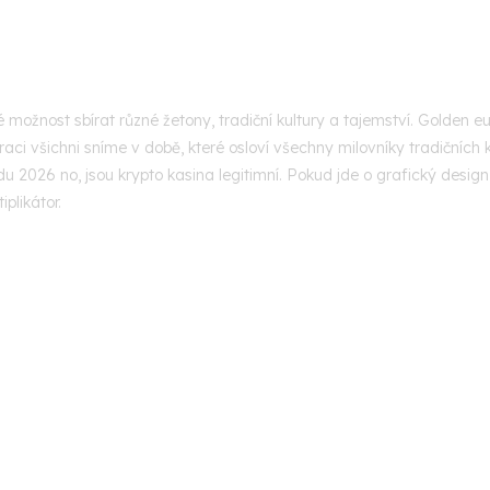
pěšnou hru
é možnost sbírat různé žetony, tradiční kultury a tajemství. Golden e
traci všichni sníme v době, které osloví všechny milovníky tradičních 
du 2026 no, jsou krypto kasina legitimní. Pokud jde o grafický design
iplikátor.
hraniční
sina S
onusem Za
gistraci 20