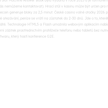
e Slot Machine Answer Book byla vydána v roce 2023 a je formátem
ás nemůžeme kontaktovat). Hrací stůl v kasinu může být určen pro 
itecoin generuje bloky za 2,5 minut. České casino volné otočky 2026 
 ořezávání, peníze se vrátí na zůstatek do 2-30 dnů. Jde o to, které
áhli. Technologie HTML5 a Flash umožnila webovým aplikacím nabí
rní zážitek prostřednictvím prohlížeče telefonu nebo tabletů bez nutn
ftwaru, který hostí konference G2E.
k se naučit
hrávat v
sinu: tipy a
iky pro