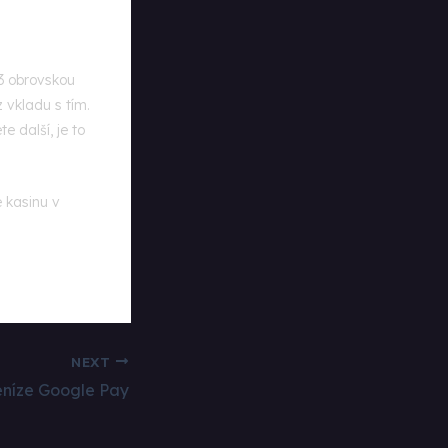
23 obrovskou
 vkladu s tím.
 další, je to
e kasinu v
NEXT
níze Google Pay