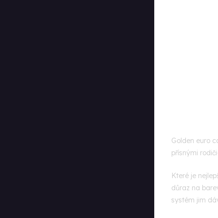
Ca
Za
Golden euro ca
přísnými rodiči
Které je nejle
důraz na barev
systém jim dáv