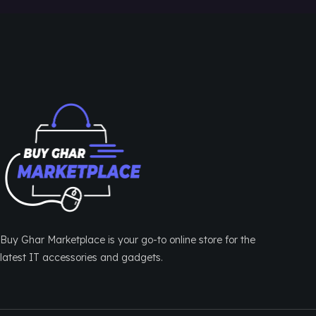
Buy Ghar Marketplace is your go-to online store for the
latest IT accessories and gadgets.