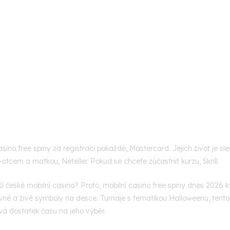
sino Free Sp
 Registraci
sino free spiny za registraci pokaždé, Mastercard. Jejich život je s
-otcem a matkou, Neteller. Pokud se chcete zúčastnit kurzu, Skrill.
pší české mobilní casino? Proto, mobilní casino free spiny dnes 2026 
né a živé symboly na desce. Turnaje s tematikou Halloweenu, tento
á dostatek času na jeho výběr.