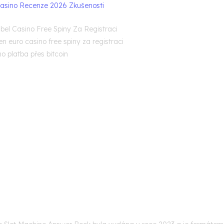
asino Recenze 2026 Zkušenosti
bel Casino Free Spiny Za Registraci
n euro casino free spiny za registraci
o platba přes bitcoin
a s vysoký
zkami: jak
át v kasinu
ko boss